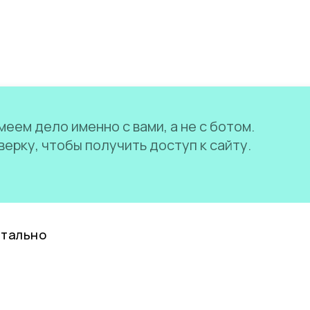
еем дело именно с вами, а не с ботом.
ерку, чтобы получить доступ к сайту.
нтально