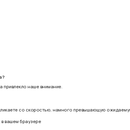
а?
а привлекло наше внимание.
 кликаете со скоростью, намного превышающую ожидаему
t в вашем браузере