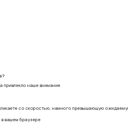
а?
а привлекло наше внимание.
 кликаете со скоростью, намного превышающую ожидаему
t в вашем браузере