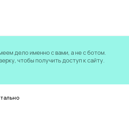
еем дело именно с вами, а не с ботом.
ерку, чтобы получить доступ к сайту.
нтально