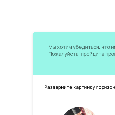
Мы хотим убедиться, что им
Пожалуйста, пройдите пров
Разверните картинку горизо