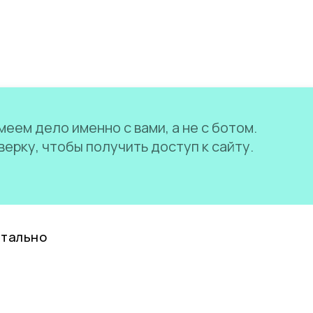
еем дело именно с вами, а не с ботом.
ерку, чтобы получить доступ к сайту.
нтально