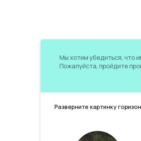
Мы хотим убедиться, что им
Пожалуйста, пройдите пров
Разверните картинку горизо