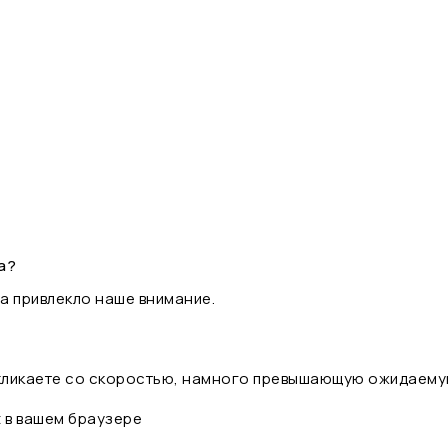
а?
а привлекло наше внимание.
 кликаете со скоростью, намного превышающую ожидаему
t в вашем браузере