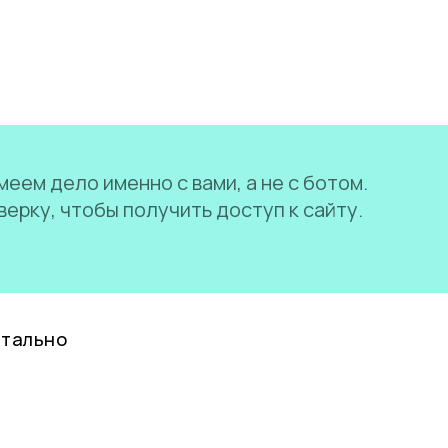
еем дело именно с вами, а не с ботом.
ерку, чтобы получить доступ к сайту.
нтально