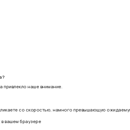
а?
а привлекло наше внимание.
 кликаете со скоростью, намного превышающую ожидаему
t в вашем браузере