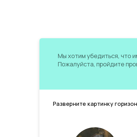
Мы хотим убедиться, что им
Пожалуйста, пройдите пров
Разверните картинку горизо