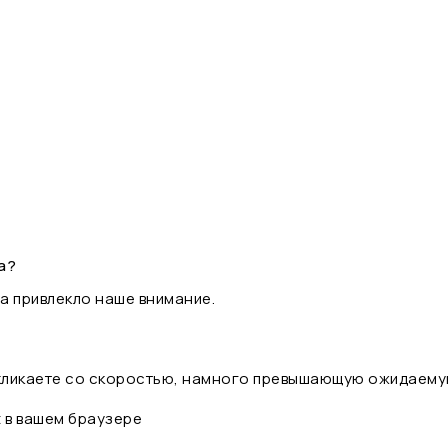
а?
а привлекло наше внимание.
 кликаете со скоростью, намного превышающую ожидаему
t в вашем браузере