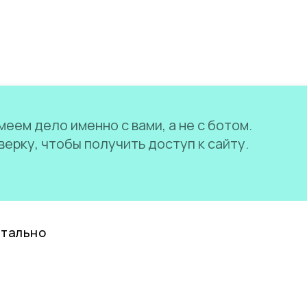
еем дело именно с вами, а не с ботом.
ерку, чтобы получить доступ к сайту.
нтально