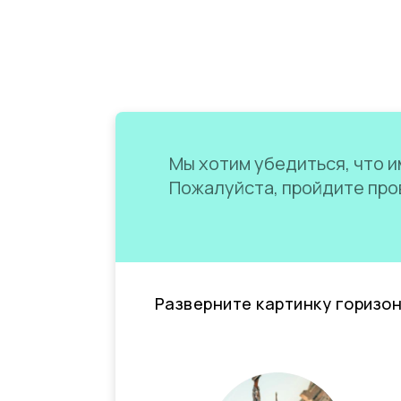
Мы хотим убедиться, что им
Пожалуйста, пройдите пров
Разверните картинку горизо