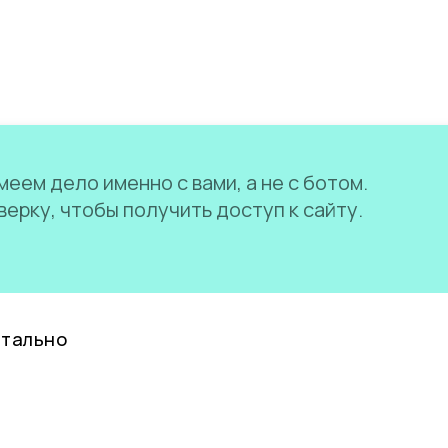
еем дело именно с вами, а не с ботом.
ерку, чтобы получить доступ к сайту.
нтально