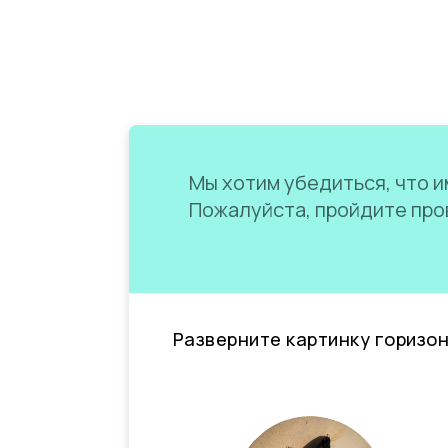
Мы хотим убедиться, что им
Пожалуйста, пройдите пров
Разверните картинку горизо