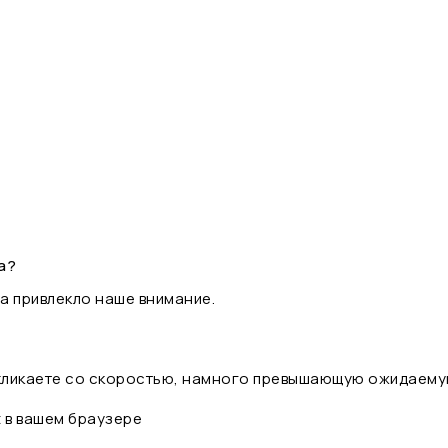
а?
а привлекло наше внимание.
 кликаете со скоростью, намного превышающую ожидаему
t в вашем браузере