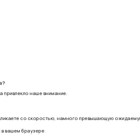
а?
а привлекло наше внимание.
 кликаете со скоростью, намного превышающую ожидаему
t в вашем браузере