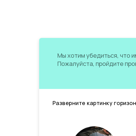
Мы хотим убедиться, что им
Пожалуйста, пройдите пров
Разверните картинку горизо