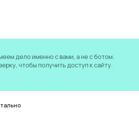
еем дело именно с вами, а не с ботом.
ерку, чтобы получить доступ к сайту.
нтально