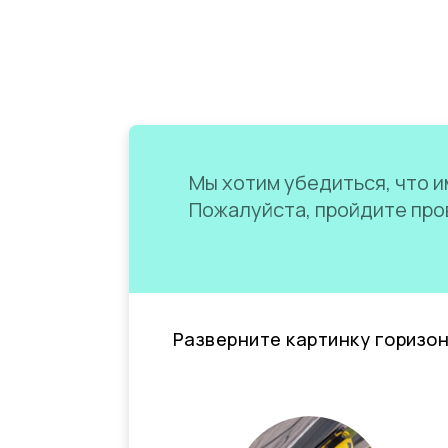
Мы хотим убедиться, что им
Пожалуйста, пройдите пров
Разверните картинку горизо