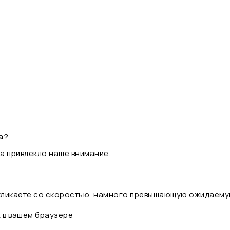
а?
а привлекло наше внимание.
 кликаете со скоростью, намного превышающую ожидаему
t в вашем браузере