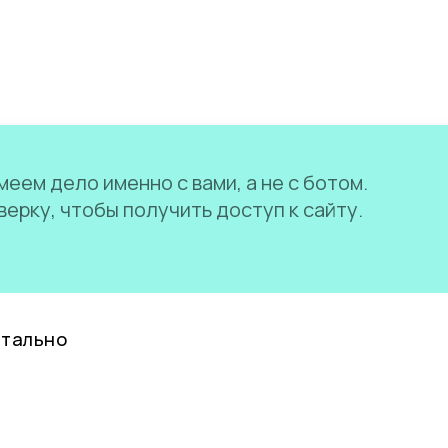
еем дело именно с вами, а не с ботом.
ерку, чтобы получить доступ к сайту.
нтально