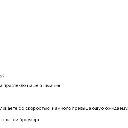
а?
а привлекло наше внимание.
 кликаете со скоростью, намного превышающую ожидаему
t в вашем браузере