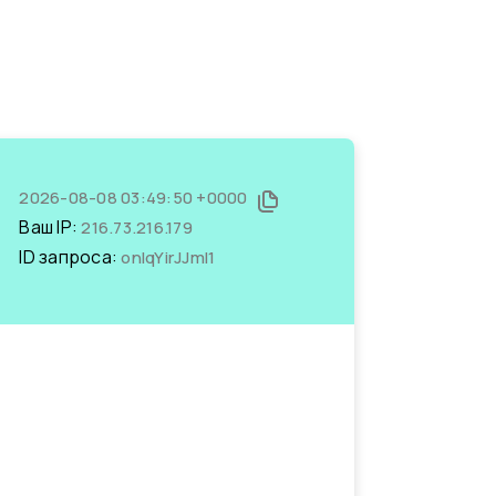
2026-08-08 03:49:50 +0000
Ваш IP:
216.73.216.179
ID запроса:
onIqYirJJmI1