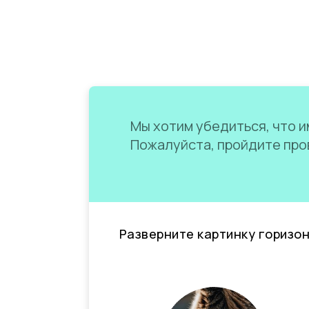
Мы хотим убедиться, что им
Пожалуйста, пройдите пров
Разверните картинку горизо