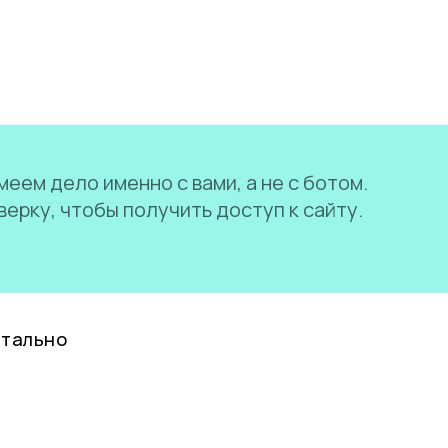
еем дело именно с вами, а не с ботом.
ерку, чтобы получить доступ к сайту.
нтально