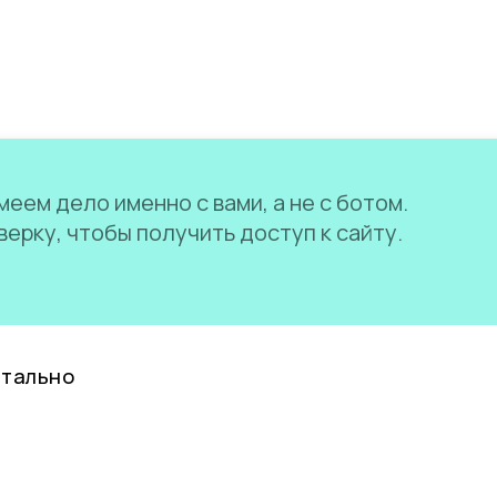
еем дело именно с вами, а не с ботом.
ерку, чтобы получить доступ к сайту.
нтально