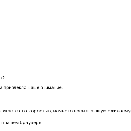
а?
а привлекло наше внимание.
 кликаете со скоростью, намного превышающую ожидаему
t в вашем браузере