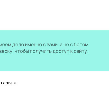
еем дело именно с вами, а не с ботом.
ерку, чтобы получить доступ к сайту.
нтально