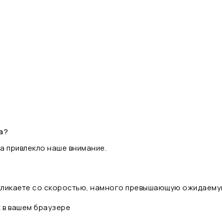
а?
а привлекло наше внимание.
 кликаете со скоростью, намного превышающую ожидаему
t в вашем браузере