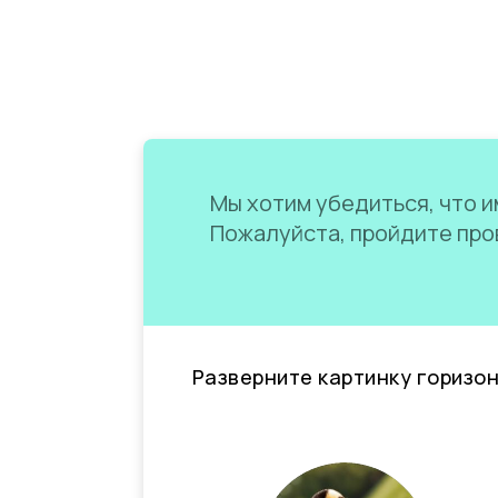
Мы хотим убедиться, что им
Пожалуйста, пройдите пров
Разверните картинку горизо