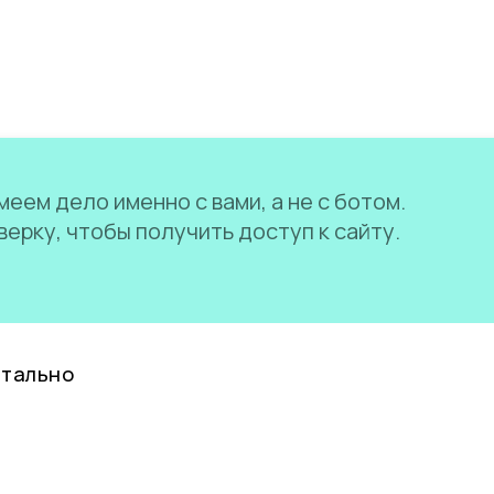
еем дело именно с вами, а не с ботом.
ерку, чтобы получить доступ к сайту.
нтально