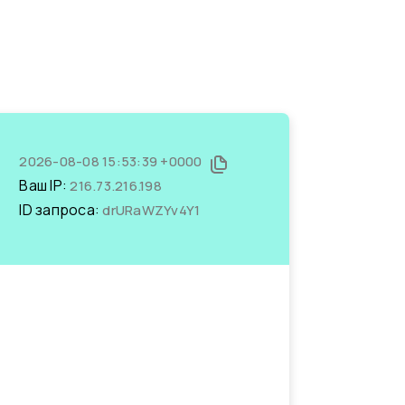
2026-08-08 15:53:39 +0000
Ваш IP:
216.73.216.198
ID запроса:
drURaWZYv4Y1