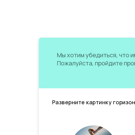
Мы хотим убедиться, что им
Пожалуйста, пройдите пров
Разверните картинку горизо