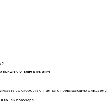
а?
а привлекло наше внимание.
 кликаете со скоростью, намного превышающую ожидаему
t в вашем браузере