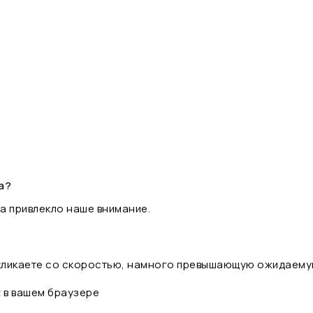
а?
а привлекло наше внимание.
 кликаете со скоростью, намного превышающую ожидаему
t в вашем браузере