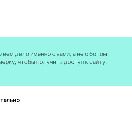
еем дело именно с вами, а не с ботом.
ерку, чтобы получить доступ к сайту.
нтально