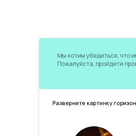
Мы хотим убедиться, что им
Пожалуйста, пройдите пров
Разверните картинку горизо