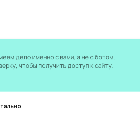
еем дело именно с вами, а не с ботом.
ерку, чтобы получить доступ к сайту.
нтально