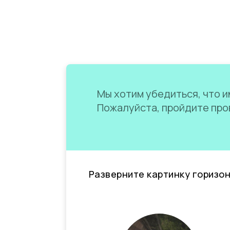
Мы хотим убедиться, что им
Пожалуйста, пройдите пров
Разверните картинку горизо