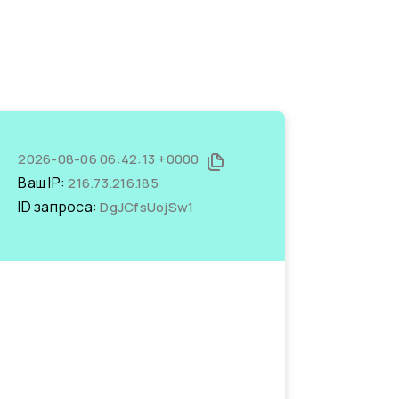
2026-08-06 06:42:13 +0000
Ваш IP:
216.73.216.185
ID запроса:
DgJCfsUojSw1