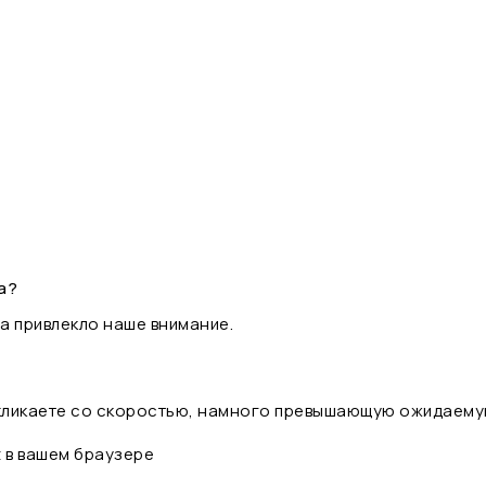
а?
а привлекло наше внимание.
 кликаете со скоростью, намного превышающую ожидаему
t в вашем браузере