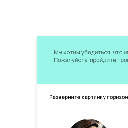
Мы хотим убедиться, что им
Пожалуйста, пройдите пров
Разверните картинку горизо