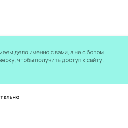
еем дело именно с вами, а не с ботом.
ерку, чтобы получить доступ к сайту.
нтально