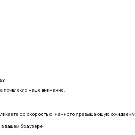
а?
а привлекло наше внимание.
 кликаете со скоростью, намного превышающую ожидаему
t в вашем браузере