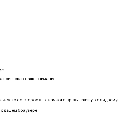
а?
а привлекло наше внимание.
 кликаете со скоростью, намного превышающую ожидаему
t в вашем браузере