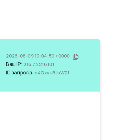
2026-08-09 10:04:50 +0000
Ваш IP:
216.73.216.101
ID запроса:
o4QxvuBJsW21