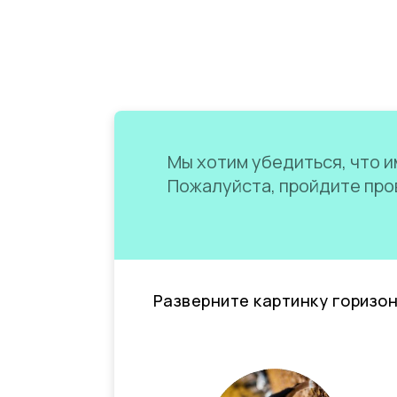
Мы хотим убедиться, что им
Пожалуйста, пройдите пров
Разверните картинку горизо