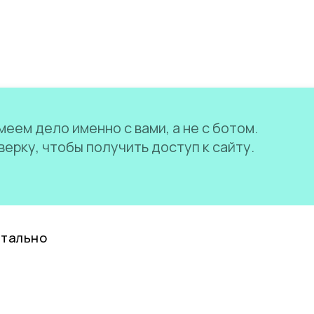
еем дело именно с вами, а не с ботом.
ерку, чтобы получить доступ к сайту.
нтально