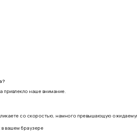
а?
а привлекло наше внимание.
 кликаете со скоростью, намного превышающую ожидаему
t в вашем браузере