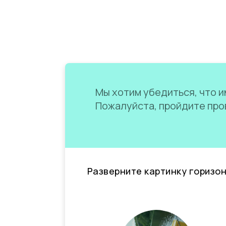
Мы хотим убедиться, что им
Пожалуйста, пройдите пров
Разверните картинку горизо