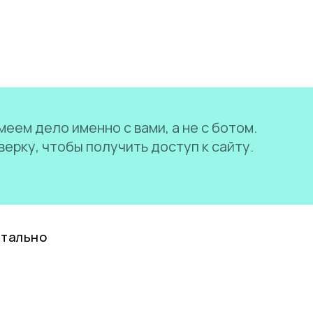
еем дело именно с вами, а не с ботом.
ерку, чтобы получить доступ к сайту.
нтально