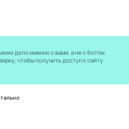
еем дело именно с вами, а не с ботом.
ерку, чтобы получить доступ к сайту.
нтально