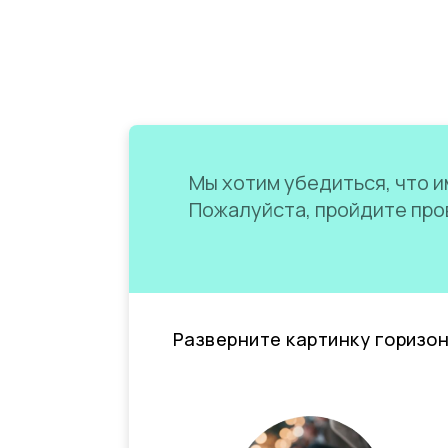
Мы хотим убедиться, что им
Пожалуйста, пройдите пров
Разверните картинку горизо