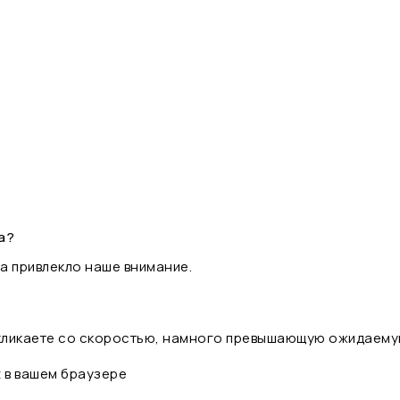
а?
а привлекло наше внимание.
 кликаете со скоростью, намного превышающую ожидаему
t в вашем браузере