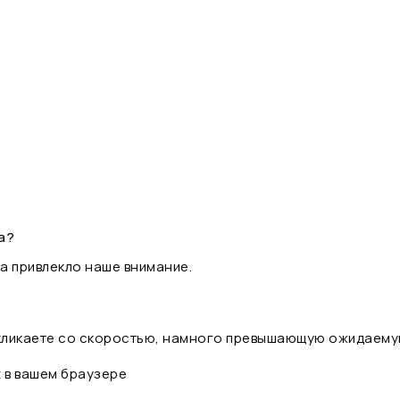
а?
а привлекло наше внимание.
 кликаете со скоростью, намного превышающую ожидаему
t в вашем браузере