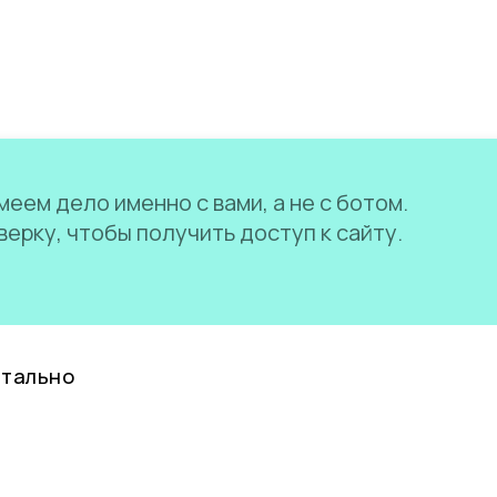
еем дело именно с вами, а не с ботом.
ерку, чтобы получить доступ к сайту.
нтально