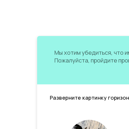
Мы хотим убедиться, что им
Пожалуйста, пройдите пров
Разверните картинку горизо