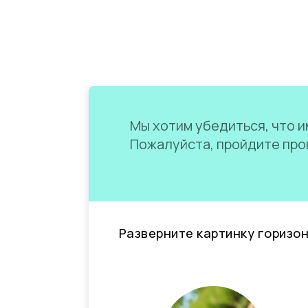
Мы хотим убедиться, что им
Пожалуйста, пройдите пров
Разверните картинку горизо