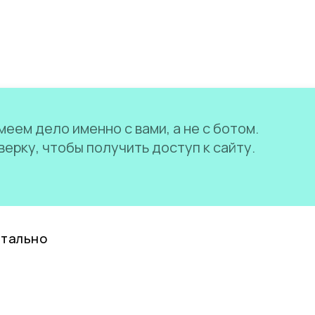
еем дело именно с вами, а не с ботом.
ерку, чтобы получить доступ к сайту.
нтально