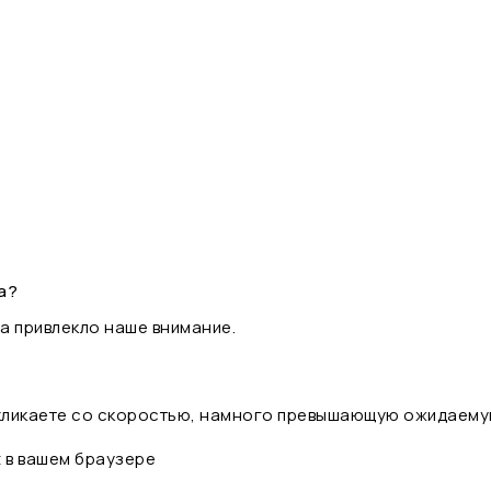
а?
а привлекло наше внимание.
 кликаете со скоростью, намного превышающую ожидаему
t в вашем браузере