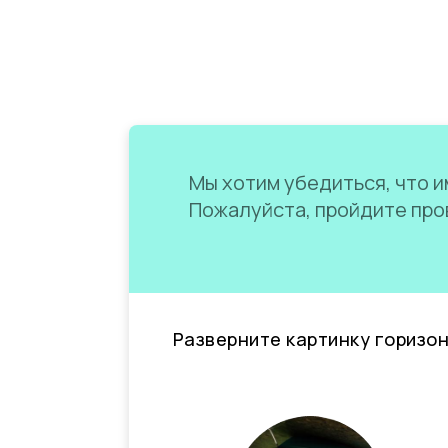
Мы хотим убедиться, что им
Пожалуйста, пройдите пров
Разверните картинку горизо