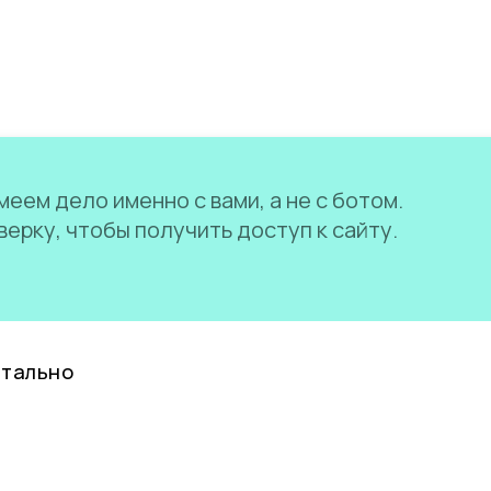
еем дело именно с вами, а не с ботом.
ерку, чтобы получить доступ к сайту.
нтально