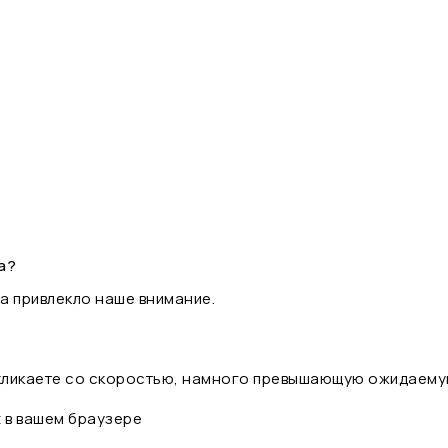
а?
а привлекло наше внимание.
 кликаете со скоростью, намного превышающую ожидаему
t в вашем браузере