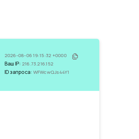
2026-08-06 19:15:32 +0000
Ваш IP:
216.73.216.152
ID запроса:
WFWcwQJs44Y1