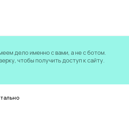
еем дело именно с вами, а не с ботом.
ерку, чтобы получить доступ к сайту.
нтально