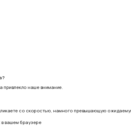
а?
а привлекло наше внимание.
 кликаете со скоростью, намного превышающую ожидаему
t в вашем браузере