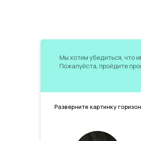
Мы хотим убедиться, что им
Пожалуйста, пройдите пров
Разверните картинку горизо