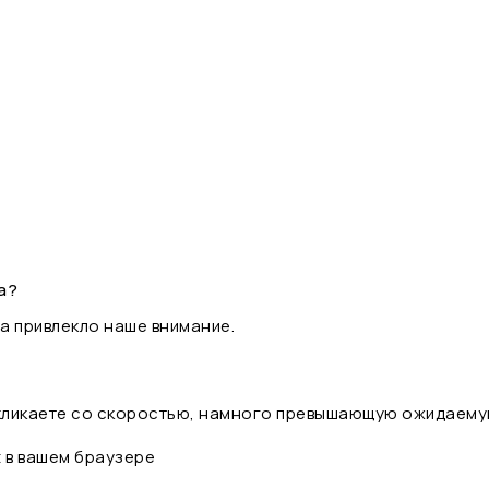
а?
а привлекло наше внимание.
 кликаете со скоростью, намного превышающую ожидаему
t в вашем браузере