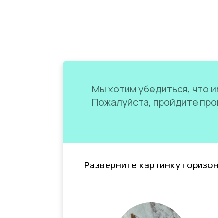
Мы хотим убедиться, что им
Пожалуйста, пройдите пров
Разверните картинку горизо