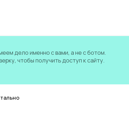
еем дело именно с вами, а не с ботом.
ерку, чтобы получить доступ к сайту.
нтально