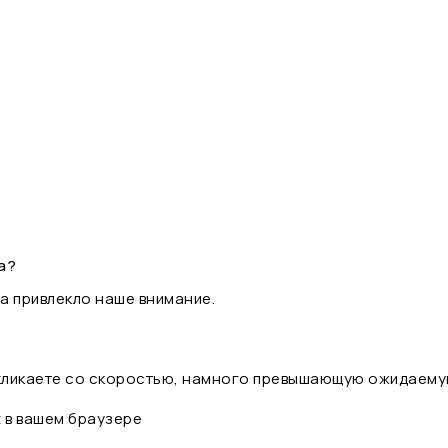
а?
а привлекло наше внимание.
 кликаете со скоростью, намного превышающую ожидаему
t в вашем браузере