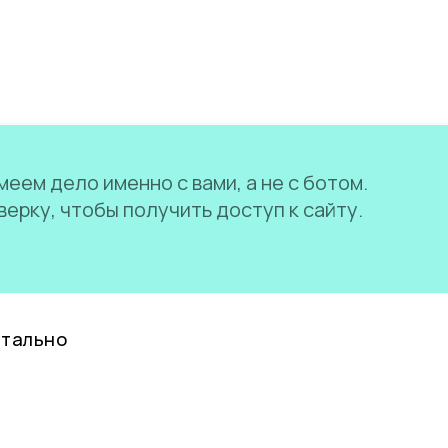
еем дело именно с вами, а не с ботом.
ерку, чтобы получить доступ к сайту.
нтально