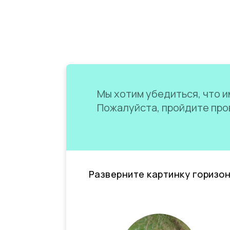
Мы хотим убедиться, что им
Пожалуйста, пройдите пров
Разверните картинку горизо