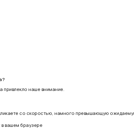
а?
а привлекло наше внимание.
 кликаете со скоростью, намного превышающую ожидаему
t в вашем браузере