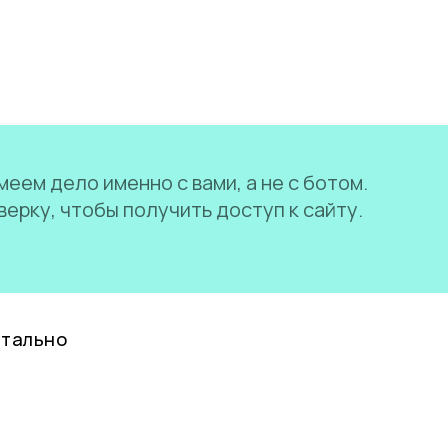
еем дело именно с вами, а не с ботом.
ерку, чтобы получить доступ к сайту.
нтально