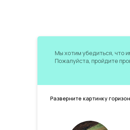
Мы хотим убедиться, что им
Пожалуйста, пройдите пров
Разверните картинку горизо