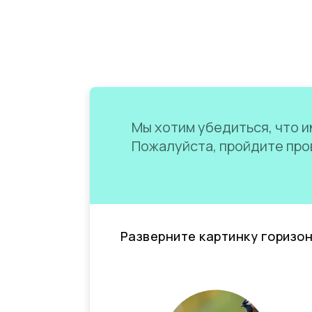
Мы хотим убедиться, что им
Пожалуйста, пройдите пров
Разверните картинку горизо