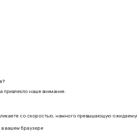
а?
а привлекло наше внимание.
 кликаете со скоростью, намного превышающую ожидаему
t в вашем браузере