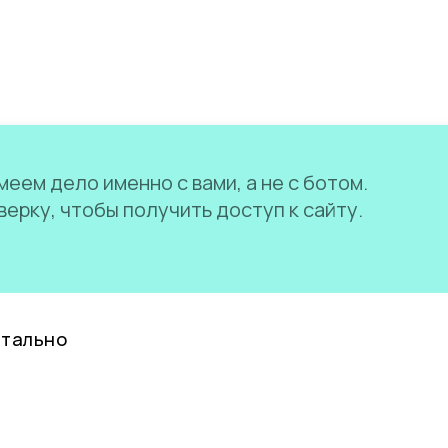
еем дело именно с вами, а не с ботом.
ерку, чтобы получить доступ к сайту.
нтально