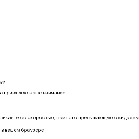
а?
а привлекло наше внимание.
 кликаете со скоростью, намного превышающую ожидаему
t в вашем браузере