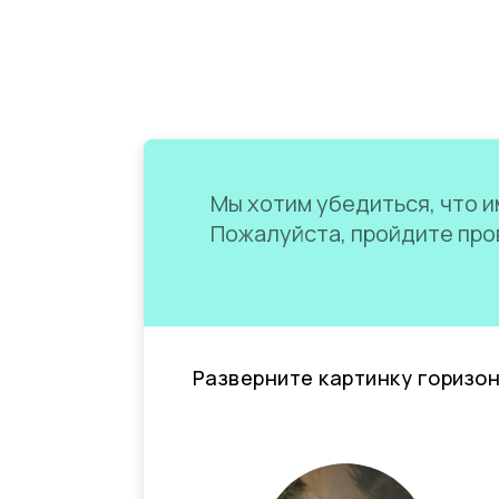
Мы хотим убедиться, что им
Пожалуйста, пройдите пров
Разверните картинку горизо