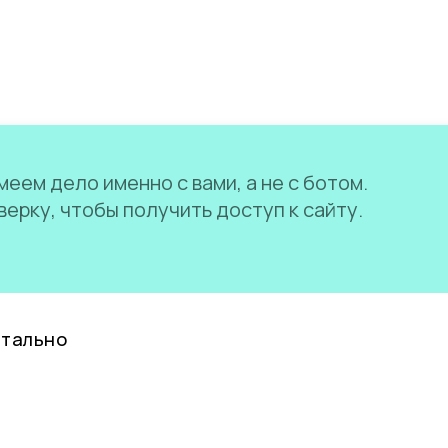
еем дело именно с вами, а не с ботом.
ерку, чтобы получить доступ к сайту.
нтально