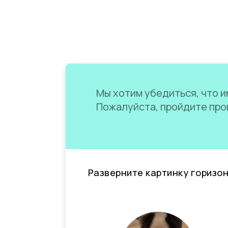
Мы хотим убедиться, что им
Пожалуйста, пройдите пров
Разверните картинку горизо