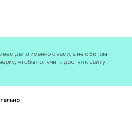
еем дело именно с вами, а не с ботом.
ерку, чтобы получить доступ к сайту.
нтально