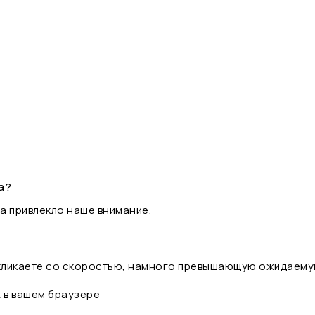
а?
а привлекло наше внимание.
 кликаете со скоростью, намного превышающую ожидаему
t в вашем браузере