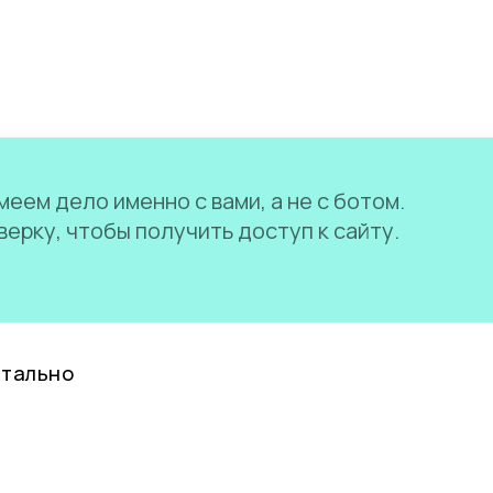
еем дело именно с вами, а не с ботом.
ерку, чтобы получить доступ к сайту.
нтально