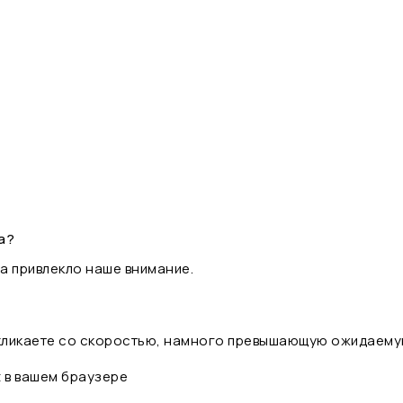
а?
а привлекло наше внимание.
 кликаете со скоростью, намного превышающую ожидаему
t в вашем браузере