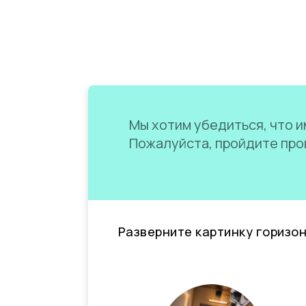
Мы хотим убедиться, что им
Пожалуйста, пройдите пров
Разверните картинку горизо