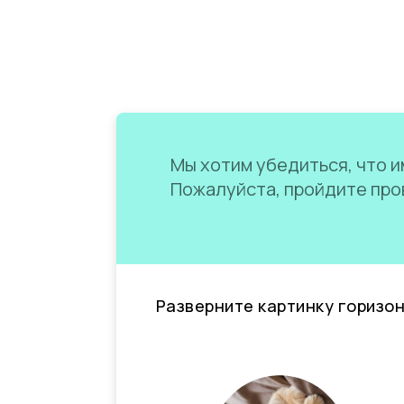
Мы хотим убедиться, что им
Пожалуйста, пройдите пров
Разверните картинку горизо