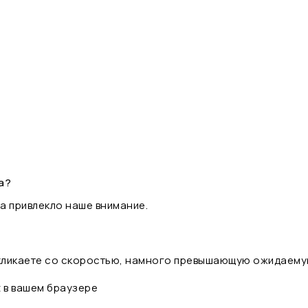
а?
а привлекло наше внимание.
 кликаете со скоростью, намного превышающую ожидаему
t в вашем браузере