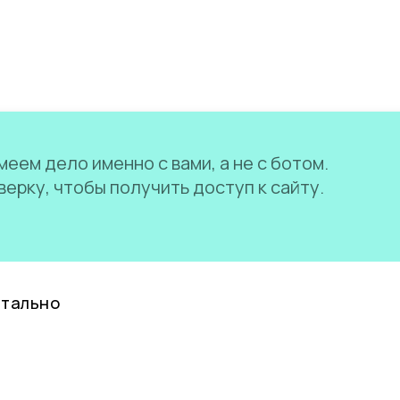
еем дело именно с вами, а не с ботом.
ерку, чтобы получить доступ к сайту.
нтально