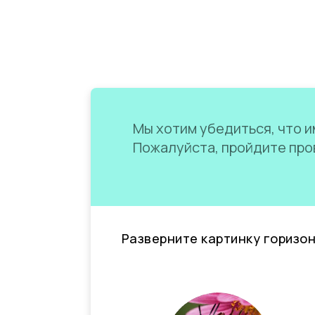
Мы хотим убедиться, что им
Пожалуйста, пройдите пров
Разверните картинку горизо