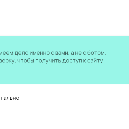
еем дело именно с вами, а не с ботом.
ерку, чтобы получить доступ к сайту.
нтально