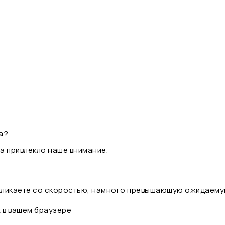
а?
а привлекло наше внимание.
 кликаете со скоростью, намного превышающую ожидаему
t в вашем браузере