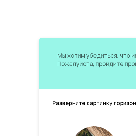
Мы хотим убедиться, что им
Пожалуйста, пройдите пров
Разверните картинку горизо