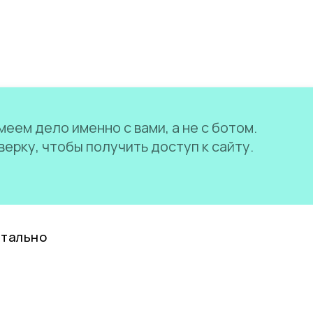
еем дело именно с вами, а не с ботом.
ерку, чтобы получить доступ к сайту.
нтально