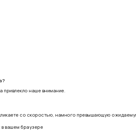
а?
а привлекло наше внимание.
 кликаете со скоростью, намного превышающую ожидаему
t в вашем браузере