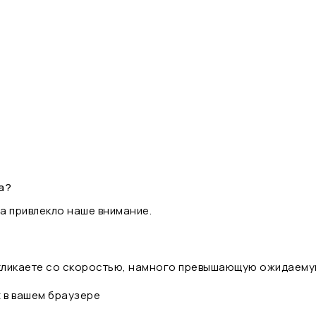
а?
а привлекло наше внимание.
 кликаете со скоростью, намного превышающую ожидаему
t в вашем браузере