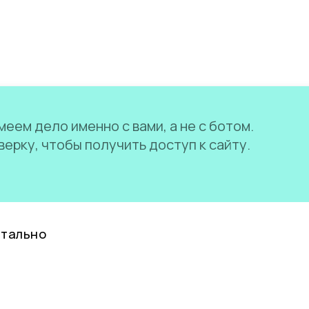
еем дело именно с вами, а не с ботом.
ерку, чтобы получить доступ к сайту.
нтально