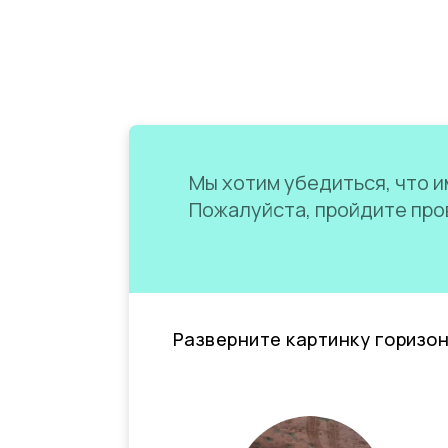
Мы хотим убедиться, что им
Пожалуйста, пройдите пров
Разверните картинку горизо