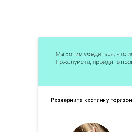
Мы хотим убедиться, что им
Пожалуйста, пройдите пров
Разверните картинку горизо