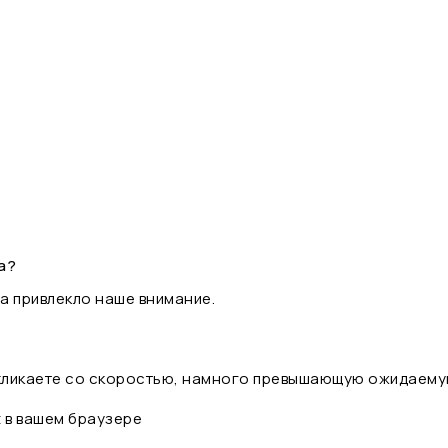
а?
а привлекло наше внимание.
 кликаете со скоростью, намного превышающую ожидаему
t в вашем браузере