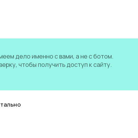
еем дело именно с вами, а не с ботом.
ерку, чтобы получить доступ к сайту.
нтально