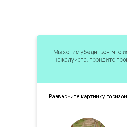
Мы хотим убедиться, что им
Пожалуйста, пройдите пров
Разверните картинку горизо