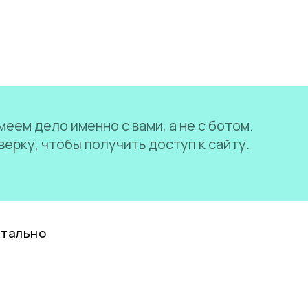
еем дело именно с вами, а не с ботом.
ерку, чтобы получить доступ к сайту.
нтально