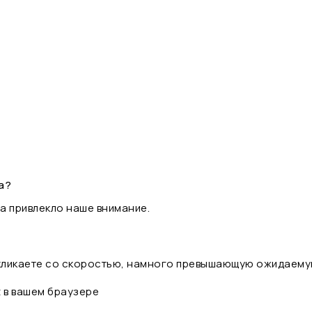
а?
а привлекло наше внимание.
 кликаете со скоростью, намного превышающую ожидаему
t в вашем браузере