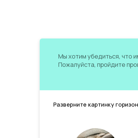
Мы хотим убедиться, что им
Пожалуйста, пройдите пров
Разверните картинку горизо