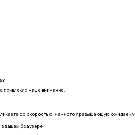
а?
а привлекло наше внимание.
 кликаете со скоростью, намного превышающую ожидаему
t в вашем браузере