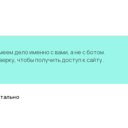
еем дело именно с вами, а не с ботом.
ерку, чтобы получить доступ к сайту.
нтально