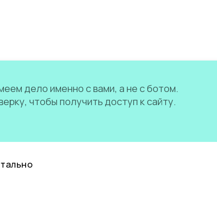
еем дело именно с вами, а не с ботом.
ерку, чтобы получить доступ к сайту.
нтально