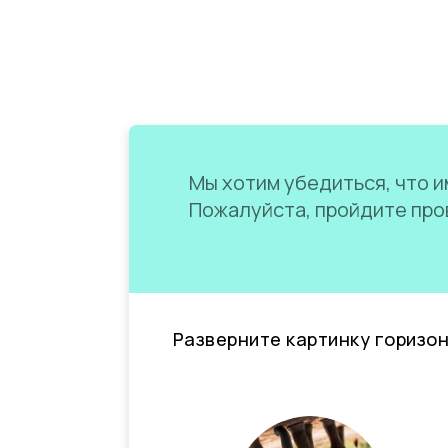
Мы хотим убедиться, что им
Пожалуйста, пройдите пров
Разверните картинку горизо