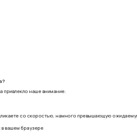
а?
а привлекло наше внимание.
 кликаете со скоростью, намного превышающую ожидаему
t в вашем браузере