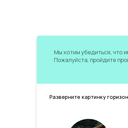
Мы хотим убедиться, что им
Пожалуйста, пройдите пров
Разверните картинку горизо