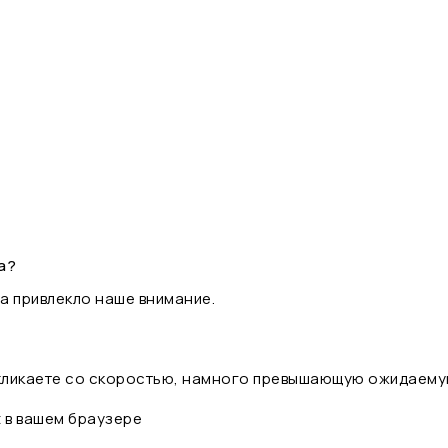
а?
а привлекло наше внимание.
 кликаете со скоростью, намного превышающую ожидаему
t в вашем браузере