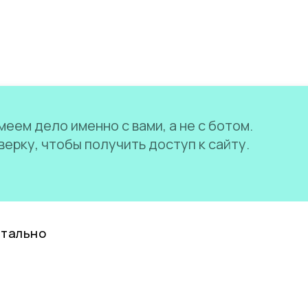
еем дело именно с вами, а не с ботом.
ерку, чтобы получить доступ к сайту.
нтально