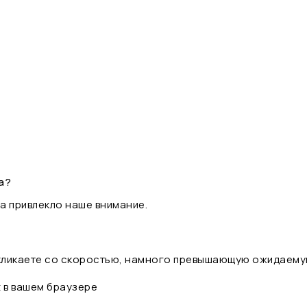
а?
а привлекло наше внимание.
 кликаете со скоростью, намного превышающую ожидаему
t в вашем браузере