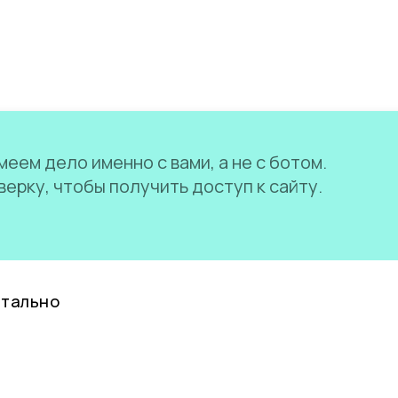
еем дело именно с вами, а не с ботом.
ерку, чтобы получить доступ к сайту.
нтально