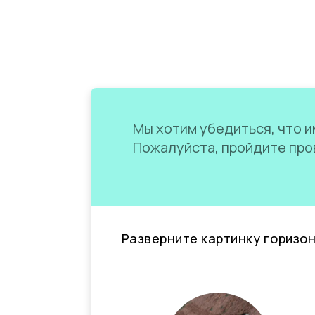
Мы хотим убедиться, что им
Пожалуйста, пройдите пров
Разверните картинку горизо