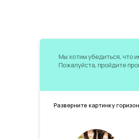
Мы хотим убедиться, что им
Пожалуйста, пройдите пров
Разверните картинку горизо