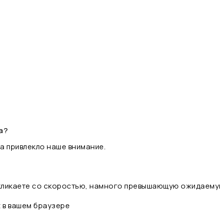
а?
а привлекло наше внимание.
 кликаете со скоростью, намного превышающую ожидаему
t в вашем браузере