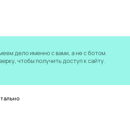
еем дело именно с вами, а не с ботом.
ерку, чтобы получить доступ к сайту.
нтально