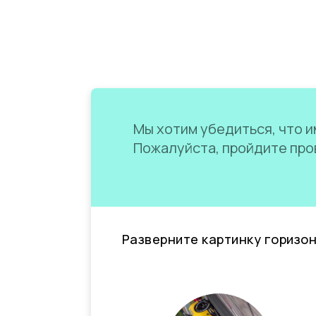
Мы хотим убедиться, что им
Пожалуйста, пройдите пров
Разверните картинку горизо