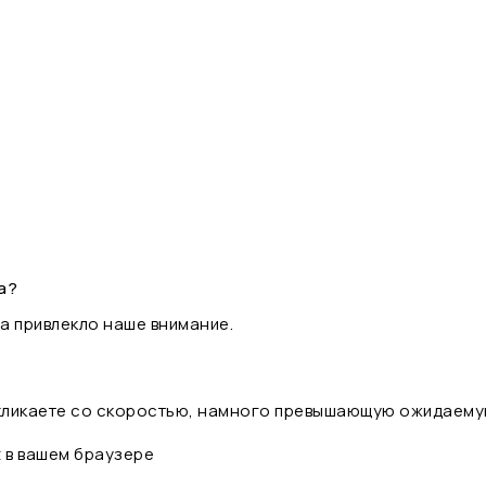
а?
а привлекло наше внимание.
 кликаете со скоростью, намного превышающую ожидаему
t в вашем браузере