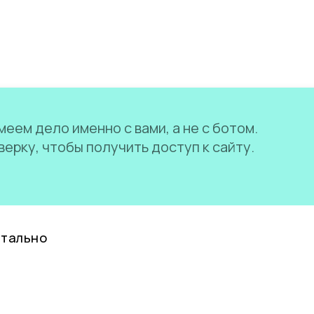
еем дело именно с вами, а не с ботом.
ерку, чтобы получить доступ к сайту.
нтально