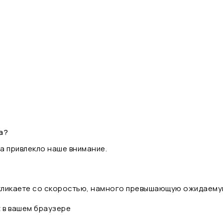
а?
а привлекло наше внимание.
 кликаете со скоростью, намного превышающую ожидаему
t в вашем браузере