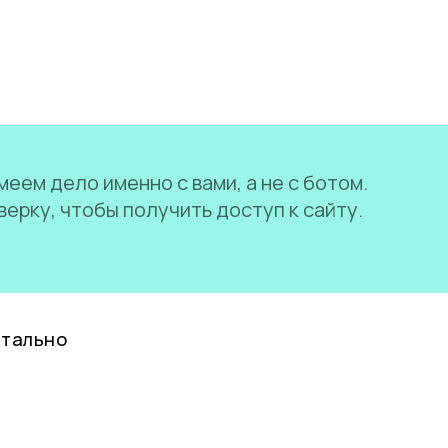
еем дело именно с вами, а не с ботом.
ерку, чтобы получить доступ к сайту.
нтально