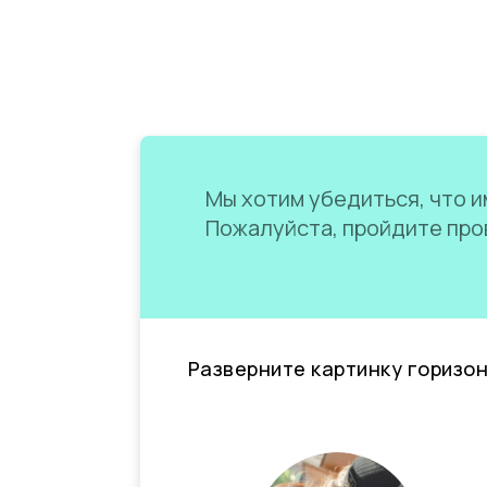
Мы хотим убедиться, что им
Пожалуйста, пройдите пров
Разверните картинку горизо