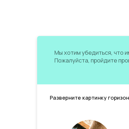
Мы хотим убедиться, что им
Пожалуйста, пройдите пров
Разверните картинку горизо