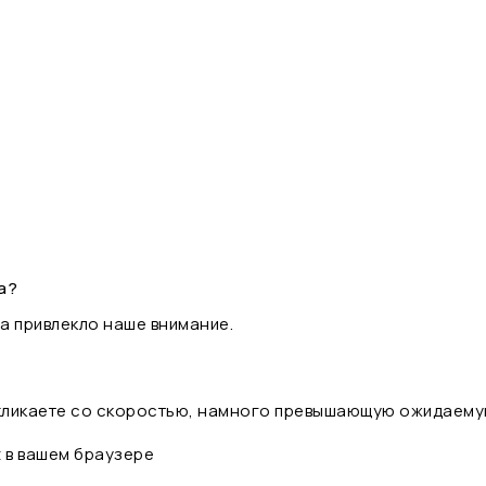
а?
а привлекло наше внимание.
 кликаете со скоростью, намного превышающую ожидаему
t в вашем браузере