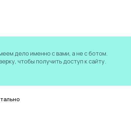
еем дело именно с вами, а не с ботом.
ерку, чтобы получить доступ к сайту.
нтально