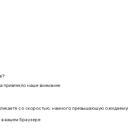
а?
а привлекло наше внимание.
 кликаете со скоростью, намного превышающую ожидаему
t в вашем браузере