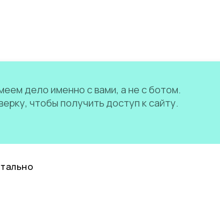
еем дело именно с вами, а не с ботом.
ерку, чтобы получить доступ к сайту.
нтально