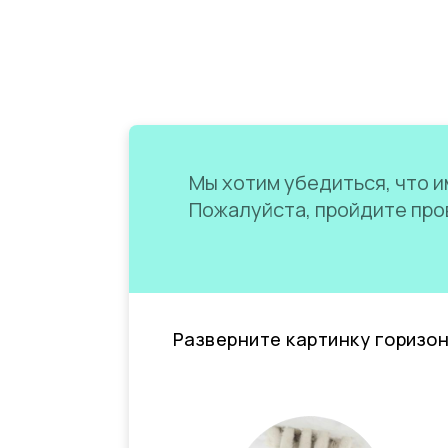
Мы хотим убедиться, что им
Пожалуйста, пройдите пров
Разверните картинку горизо