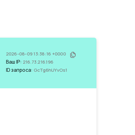
2026-08-09 13:38:16 +0000
Ваш IP:
216.73.216.196
ID запроса:
GcTg6hUYvOs1