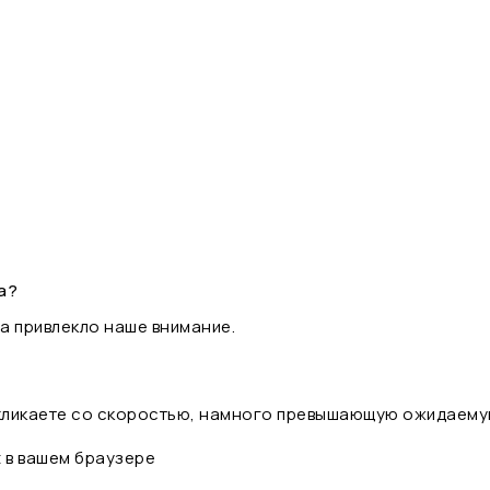
а?
а привлекло наше внимание.
 кликаете со скоростью, намного превышающую ожидаему
t в вашем браузере