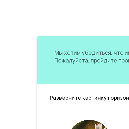
Мы хотим убедиться, что им
Пожалуйста, пройдите пров
Разверните картинку горизо