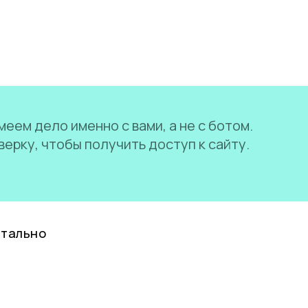
еем дело именно с вами, а не с ботом.
ерку, чтобы получить доступ к сайту.
нтально