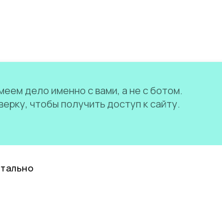
еем дело именно с вами, а не с ботом.
ерку, чтобы получить доступ к сайту.
нтально