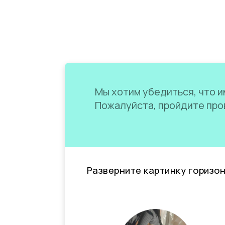
Мы хотим убедиться, что им
Пожалуйста, пройдите пров
Разверните картинку горизо