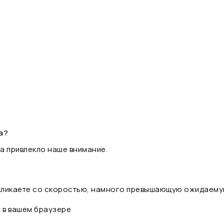
а?
а привлекло наше внимание.
 кликаете со скоростью, намного превышающую ожидаему
t в вашем браузере