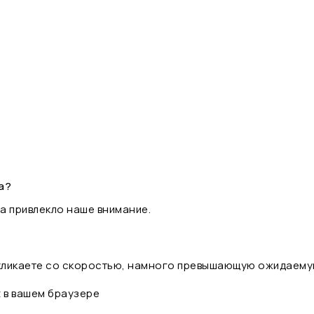
а?
а привлекло наше внимание.
 кликаете со скоростью, намного превышающую ожидаему
t в вашем браузере