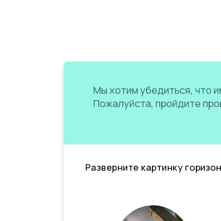
Мы хотим убедиться, что им
Пожалуйста, пройдите пров
Разверните картинку горизо