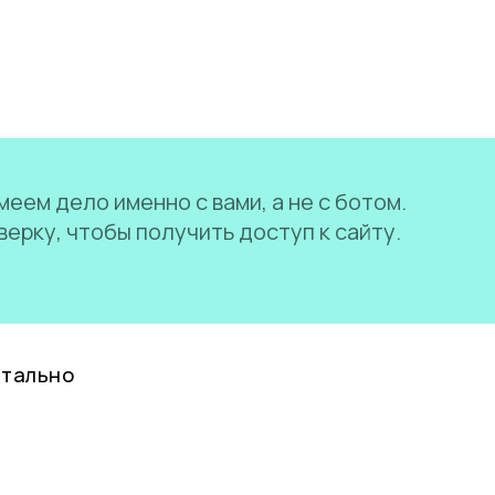
еем дело именно с вами, а не с ботом.
ерку, чтобы получить доступ к сайту.
нтально