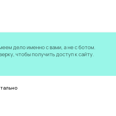
еем дело именно с вами, а не с ботом.
ерку, чтобы получить доступ к сайту.
нтально