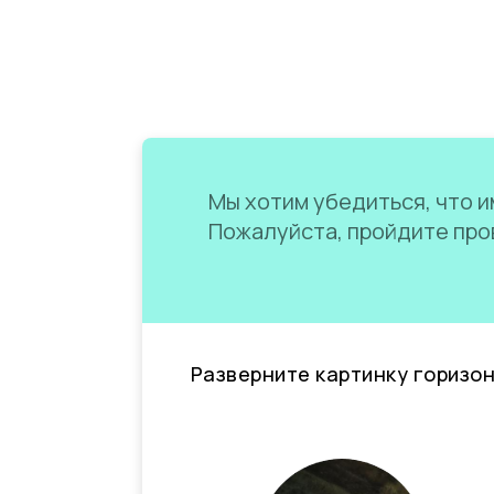
Мы хотим убедиться, что им
Пожалуйста, пройдите пров
Разверните картинку горизо