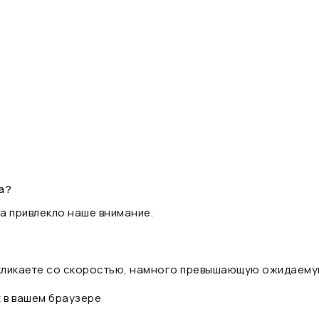
а?
а привлекло наше внимание.
 кликаете со скоростью, намного превышающую ожидаему
t в вашем браузере