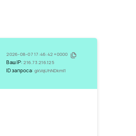
2026-08-07 17:46:42 +0000
Ваш IP:
216.73.216.125
ID запроса:
gkVqUhNDkmI1