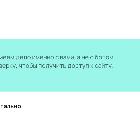
еем дело именно с вами, а не с ботом.
ерку, чтобы получить доступ к сайту.
нтально