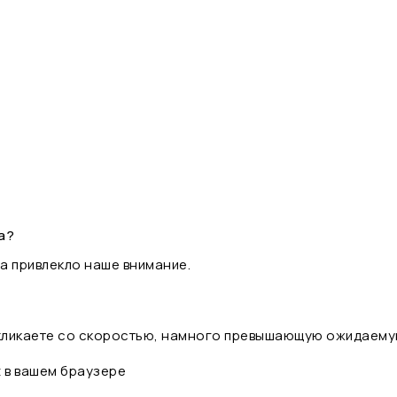
а?
а привлекло наше внимание.
 кликаете со скоростью, намного превышающую ожидаему
t в вашем браузере