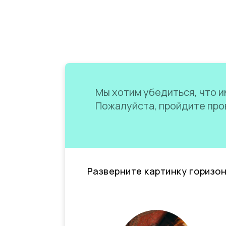
Мы хотим убедиться, что им
Пожалуйста, пройдите пров
Разверните картинку горизо