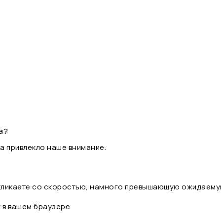
а?
а привлекло наше внимание.
 кликаете со скоростью, намного превышающую ожидаему
t в вашем браузере