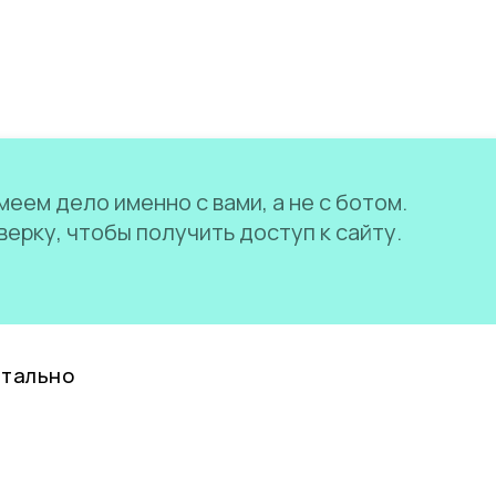
еем дело именно с вами, а не с ботом.
ерку, чтобы получить доступ к сайту.
нтально