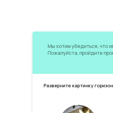
Мы хотим убедиться, что им
Пожалуйста, пройдите пров
Разверните картинку горизо